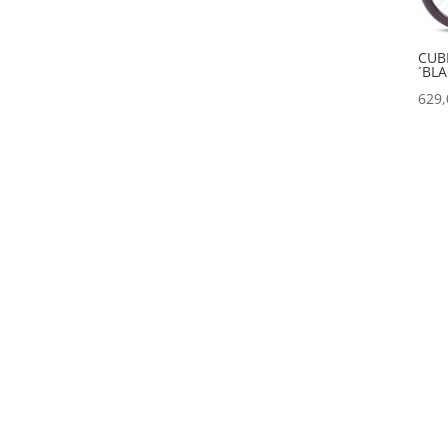
CUB
´BL
629
.