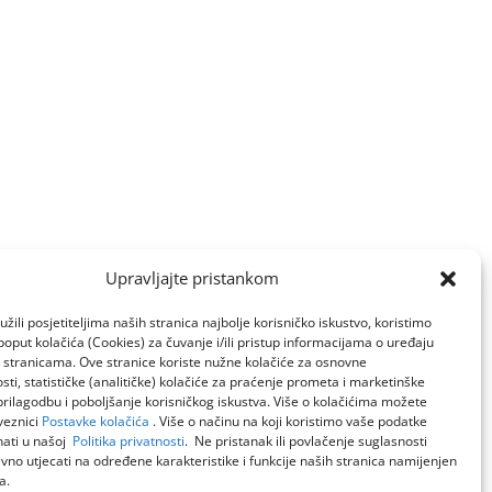
Upravljajte pristankom
žili posjetiteljima naših stranica najbolje korisničko iskustvo, koristimo
poput kolačića (Cookies) za čuvanje i/ili pristup informacijama o uređaju
a stranicama. Ove stranice koriste nužne kolačiće za osnovne
sti, statističke (analitičke) kolačiće za praćenje prometa i marketinške
prilagodbu i poboljšanje korisničkog iskustva. Više o kolačićima možete
veznici
Postavke kolačića
. Više o načinu na koji koristimo vaše podatke
ati u našoj
Politika privatnosti
. Ne pristanak ili povlačenje suglasnosti
no utjecati na određene karakteristike i funkcije naših stranica namijenjen
a.