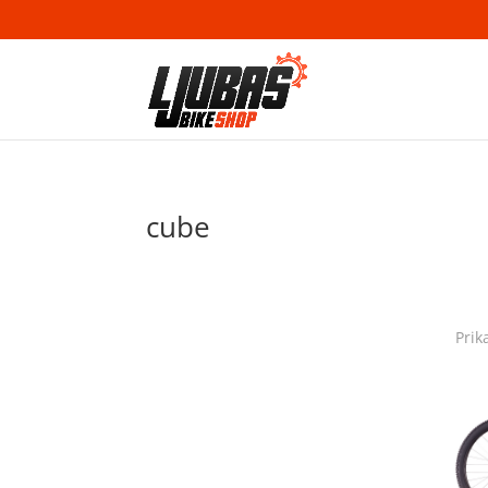
cube
Prik