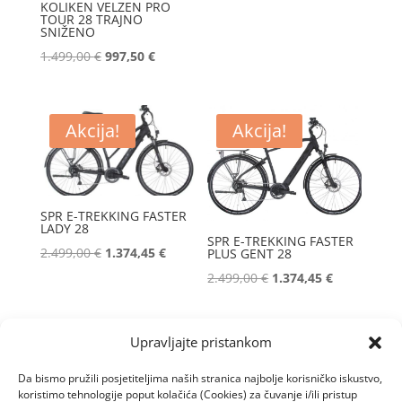
KOLIKEN VELZEN PRO
cijena
cijena
TOUR 28 TRAJNO
SNIŽENO
bila
je:
Izvorna
Trenutna
1.499,00
€
997,50
€
je:
1.374,45 €.
cijena
cijena
2.499,00 €.
bila
je:
je:
997,50 €.
Akcija!
Akcija!
1.499,00 €.
SPR E-TREKKING FASTER
LADY 28
SPR E-TREKKING FASTER
Izvorna
Trenutna
2.499,00
€
1.374,45
€
PLUS GENT 28
cijena
cijena
Izvorna
Trenutna
2.499,00
€
1.374,45
€
bila
je:
cijena
cijena
je:
1.374,45 €.
bila
je:
Upravljajte pristankom
2.499,00 €.
je:
1.374,45 €.
2.499,00 €.
Da bismo pružili posjetiteljima naših stranica najbolje korisničko iskustvo,
koristimo tehnologije poput kolačića (Cookies) za čuvanje i/ili pristup