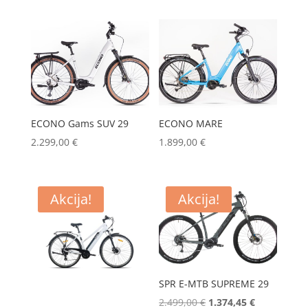
bila
je:
bila
je:
je:
1.359,15 €.
je:
1.359,15 €.
1.599,00 €.
1.599,00 €.
ECONO Gams SUV 29
ECONO MARE
2.299,00
€
1.899,00
€
Akcija!
Akcija!
SPR E-MTB SUPREME 29
Izvorna
Trenutna
2.499,00
€
1.374,45
€