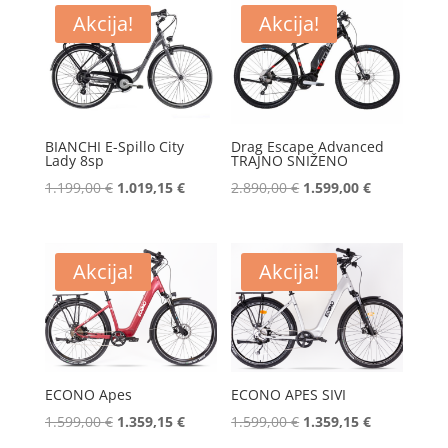
Akcija!
Akcija!
BIANCHI E-Spillo City
Drag Escape Advanced
Lady 8sp
TRAJNO SNIŽENO
Izvorna
Trenutna
Izvorna
Trenutna
1.199,00
€
1.019,15
€
2.890,00
€
1.599,00
€
cijena
cijena
cijena
cijena
bila
je:
bila
je:
je:
1.019,15 €.
je:
1.599,00 €.
Akcija!
Akcija!
1.199,00 €.
2.890,00 €.
ECONO Apes
ECONO APES SIVI
Izvorna
Trenutna
Izvorna
Trenutna
1.599,00
€
1.359,15
€
1.599,00
€
1.359,15
€
cijena
cijena
cijena
cijena