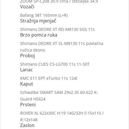
ZOOM SP-C208 30.9 crna / stezaljka 34.9
Vozači
Bafang 38T 165mm (L+R)
Stražnja mjenjač
Shimano DEORE XT RD-M8130 SGS 11s
Brzo pomca ruka
Shimano DEORE XT SL-M8130 11s povlačna
ručica desno
Proboj
Shimano CUES CS-LG700 11s 11-50T
Lanac
KMC E11 EPT eTurbo 11s 124l
Kaput
Schwalbe SMART SAM 29x2.35 60-622 K-
Guard HS624
Prsteni
ROVER XL 622x30C H:19 14G/32H F:15x110 /
R:12x148
Zaslon