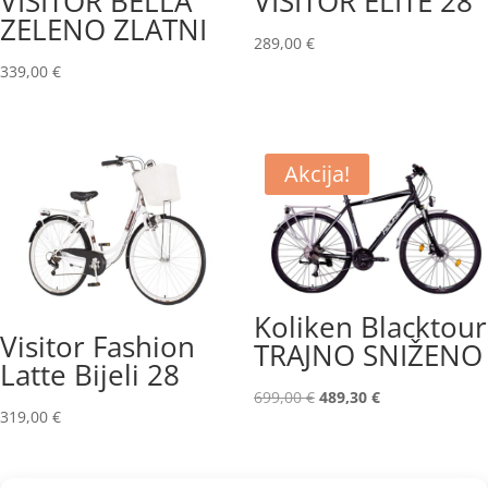
VISITOR BELLA
VISITOR ELITE 28
ZELENO ZLATNI
289,00
€
339,00
€
Akcija!
Koliken Blacktour
Visitor Fashion
TRAJNO SNIŽENO
Latte Bijeli 28
Izvorna
Trenutna
699,00
€
489,30
€
319,00
€
cijena
cijena
bila
je:
je:
489,30 €.