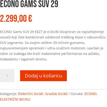
ECONO Gams SUV 29
2.299,00
€
ECONO Gams SUV 29 EEZ7 je e-bicikl dizajniran za najzahtjevnije
vozače koji žele kombinirati udobnost trekking klase s robusnošću
SUV segmenta. Sa svojim velikim 29-inčnim gumama,
najsuvremenijom opremom i ultra-snažnim motorom, savršen je
izbor za svakoga tko traži maksimalne performanse na asfaltu,
makadamu i laganom terenu.
ECONO
Dodaj u košaricu
Gams
SUV
29
količina
Kategorije:
Električni bicikli
,
Gradski bicikli
Oznake:
ECONO
,
ELEKTRIČNI BICIKLI