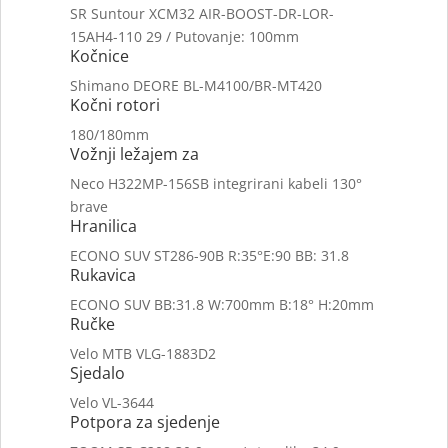
SR Suntour XCM32 AIR-BOOST-DR-LOR-
15AH4-110 29 / Putovanje: 100mm
Kočnice
Shimano DEORE BL-M4100/BR-MT420
Kočni rotori
180/180mm
Vožnji ležajem za
Neco H322MP-156SB integrirani kabeli 130°
brave
Hranilica
ECONO SUV ST286-90B R:35°E:90 BB: 31.8
Rukavica
ECONO SUV BB:31.8 W:700mm B:18° H:20mm
Ručke
Velo MTB VLG-1883D2
Sjedalo
Velo VL-3644
Potpora za sjedenje