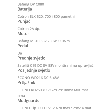
Bafang DP C080
Baterija
Cotron ELK 520, 700 i 800 pametni
Punjač
Cotron 2A 4p.
Motor
Bafang M510 36V 250W 110Nm
Pedal
Da
Prednje svjetlo
Sateliti C19 DC 8V-58V montirani na upravljač
Posljednje svjetlo
ECONO WD216 DC 6-48V
Prtljažnik
ECONO RH25031171-29 29' Boost MIK mat
crna
Mudguards
ECONO Tip T2 FDPVC29-70 max.: 29x2.4 mat