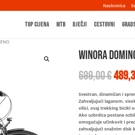
Naslovnica
Se
TOP CIJENA
MTB
Dječji
Cestovni
Grad
ŽENO
WINORA DOMING
Izvo
699,00
€
489,
cijen
bila
je:
Svestran, dinamičan i spre
699,0
Zahvaljujući laganom, vis
vilici, ovaj trekking bici
Ako uzbrdica postane ozbi
omogućuje učinkovit i preci
zahvaljujući snažnim disk