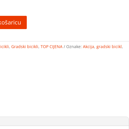
košaricu
cikli
,
Gradski bicikli
,
TOP CIJENA
Oznake:
Akcija
,
gradski bicikl
,