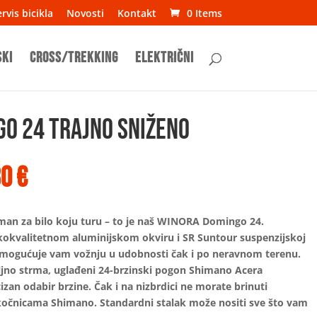
rvis bicikla
Novosti
Kontakt
0 Items
ski
Cross/Trekking
Električni
O 24 TRAJNO SNIŽENO
rna
Trenutna
30
€
a
cijena
je:
489,30 €.
man za bilo koju turu – to je naš WINORA Domingo 24.
0 €.
okokvalitetnom aluminijskom okviru i SR Suntour suspenzijskoj
kl omogućuje vam vožnju u udobnosti čak i po neravnom terenu.
ljno strma, uglađeni 24-brzinski pogon Shimano Acera
zan odabir brzine. Čak i na nizbrdici ne morate brinuti
 kočnicama Shimano. Standardni stalak može nositi sve što vam