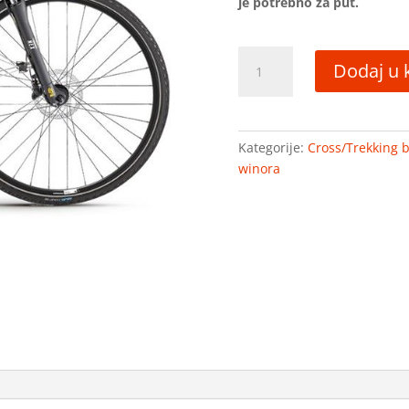
je potrebno za put.
WINORA
Dodaj u 
DOMINGO
24
TRAJNO
SNIŽENO
Kategorije:
Cross/Trekking bi
količina
winora