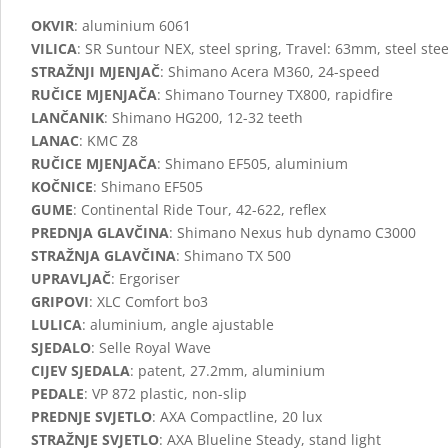
OKVIR
: aluminium 6061
VILICA
: SR Suntour NEX, steel spring, Travel: 63mm, steel stee
STRAŽNJI MJENJAČ
: Shimano Acera M360, 24-speed
RUČICE MJENJAČA
: Shimano Tourney TX800, rapidfire
LANČANIK
: Shimano HG200, 12-32 teeth
LANAC
: KMC Z8
RUČICE MJENJAČA
: Shimano EF505, aluminium
KOČNICE
: Shimano EF505
GUME
: Continental Ride Tour, 42-622, reflex
PREDNJA GLAVČINA
: Shimano Nexus hub dynamo C3000
STRAŽNJA GLAVČINA
: Shimano TX 500
UPRAVLJAČ
: Ergoriser
GRIPOVI
: XLC Comfort bo3
LULICA
: aluminium, angle ajustable
SJEDALO
: Selle Royal Wave
CIJEV
SJEDALA
: patent, 27.2mm, aluminium
PEDALE
: VP 872 plastic, non-slip
PREDNJE SVJETLO
: AXA Compactline, 20 lux
STRAŽNJE SVJETLO
: AXA Blueline Steady, stand light