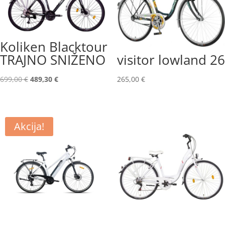
Koliken Blacktour
visitor lowland 26
TRAJNO SNIŽENO
Izvorna
Trenutna
265,00
€
699,00
€
489,30
€
cijena
cijena
bila
je:
je:
489,30 €.
Akcija!
699,00 €.