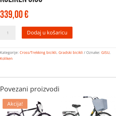
339,00
€
KOLIKEN
Dodaj u košaricu
GISU
količina
Kategorije:
Cross/Trekking bicikli
,
Gradski bicikli
Oznake:
GISU
,
Koliken
Povezani proizvodi
Akcija!