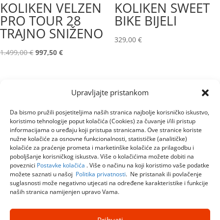
KOLIKEN VELZEN
KOLIKEN SWEET
PRO TOUR 28
BIKE BIJELI
TRAJNO SNIŽENO
329,00
€
Izvorna
Trenutna
1.499,00
€
997,50
€
cijena
cijena
bila
je:
je:
997,50 €.
Upravljajte pristankom
1.499,00 €.
Da bismo pružili posjetiteljima naših stranica najbolje korisničko iskustvo,
koristimo tehnologije poput kolačića (Cookies) za čuvanje i/ili pristup
informacijama o uređaju koji pristupa stranicama. Ove stranice koriste
nužne kolačiće za osnovne funkcionalnosti, statističke (analitičke)
kolačiće za praćenje prometa i marketinške kolačiće za prilagodbu i
poboljšanje korisničkog iskustva. Više o kolačićima možete dobiti na
poveznici
Postavke kolačića
. Više o načinu na koji koristimo vaše podatke
možete saznati u našoj
Politika privatnosti
. Ne pristanak ili povlačenje
suglasnosti može negativno utjecati na određene karakteristike i funkcije
naših stranica namijenjen upravo Vama.
Prihvati