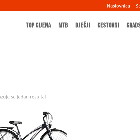
Naslovnica
Se
TOP CIJENA
MTB
Dječji
Cestovni
Grad
azuje se jedan rezultat