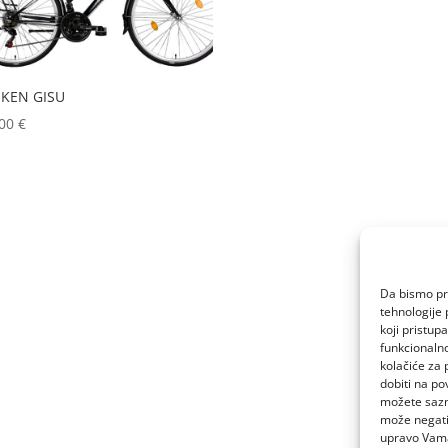
IKEN GISU
,00
€
Da bismo pru
tehnologije 
koji pristup
funkcionalno
kolačiće za 
dobiti na po
možete sazn
može negativ
upravo Vam