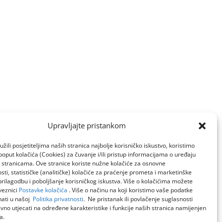
Upravljajte pristankom
žili posjetiteljima naših stranica najbolje korisničko iskustvo, koristimo
poput kolačića (Cookies) za čuvanje i/ili pristup informacijama o uređaju
a stranicama. Ove stranice koriste nužne kolačiće za osnovne
sti, statističke (analitičke) kolačiće za praćenje prometa i marketinške
prilagodbu i poboljšanje korisničkog iskustva. Više o kolačićima možete
veznici
Postavke kolačića
. Više o načinu na koji koristimo vaše podatke
ati u našoj
Politika privatnosti
. Ne pristanak ili povlačenje suglasnosti
no utjecati na određene karakteristike i funkcije naših stranica namijenjen
a.