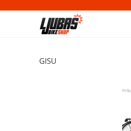
GISU
Prik