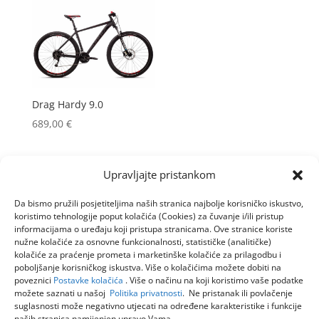
Drag Hardy 9.0
689,00
€
Upravljajte pristankom
Da bismo pružili posjetiteljima naših stranica najbolje korisničko iskustvo,
koristimo tehnologije poput kolačića (Cookies) za čuvanje i/ili pristup
informacijama o uređaju koji pristupa stranicama. Ove stranice koriste
nužne kolačiće za osnovne funkcionalnosti, statističke (analitičke)
kolačiće za praćenje prometa i marketinške kolačiće za prilagodbu i
poboljšanje korisničkog iskustva. Više o kolačićima možete dobiti na
poveznici
Postavke kolačića
. Više o načinu na koji koristimo vaše podatke
možete saznati u našoj
Politika privatnosti
. Ne pristanak ili povlačenje
suglasnosti može negativno utjecati na određene karakteristike i funkcije
naših stranica namijenjen upravo Vama.