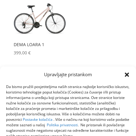
DEMA LOARA 1
399,00
€
Upravljajte pristankom
Da bismo pružili posjetiteljima naših stranica najbolje korisničko iskustvo,
koristimo tehnologije poput kolačića (Cookies) za čuvanje i/ili pristup
informacijama o uređaju koji pristupa stranicama. Ove stranice koriste
nužne kolačiće za osnovne funkcionalnosti, statističke (analitičke)
kolačiće za praćenje prometa i marketinške kolačiće za prilagodbu i
poboljšanje korisničkog iskustva. Više o kolačićima možete dobiti na
poveznici
Postavke kolačića
. Više o načinu na koji koristimo vaše podatke
možete saznati u našoj
Politika privatnosti
. Ne pristanak ili povlačenje
suglasnosti može negativno utjecati na određene karakteristike i funkcije
naših stranica namijenjen upravo Vama.