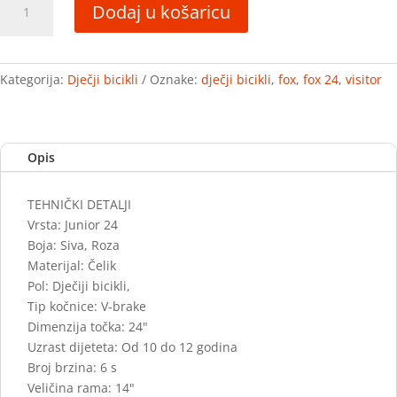
Dodaj u košaricu
FOX
SIVI
količina
Kategorija:
Dječji bicikli
Oznake:
dječji bicikli
,
fox
,
fox 24
,
visitor
Opis
TEHNIČKI DETALJI
Vrsta: Junior 24
Boja: Siva, Roza
Materijal: Čelik
Pol: Dječiji bicikli,
Tip kočnice: V-brake
Dimenzija točka: 24"
Uzrast dijeteta: Od 10 do 12 godina
Broj brzina: 6 s
Veličina rama: 14"