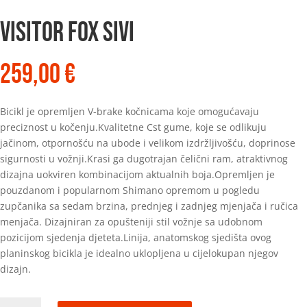
VISITOR FOX SIVI
259,00
€
Bicikl je opremljen V-brake kočnicama koje omogućavaju
preciznost u kočenju.Kvalitetne Cst gume, koje se odlikuju
jačinom, otpornošću na ubode i velikom izdržljivošću, doprinose
sigurnosti u vožnji.Krasi ga dugotrajan čelični ram, atraktivnog
dizajna uokviren kombinacijom aktualnih boja.Opremljen je
pouzdanom i popularnom Shimano opremom u pogledu
zupčanika sa sedam brzina, prednjeg i zadnjeg mjenjača i ručica
menjača. Dizajniran za opušteniji stil vožnje sa udobnom
pozicijom sjedenja djeteta.Linija, anatomskog sjedišta ovog
planinskog bicikla je idealno uklopljena u cijelokupan njegov
dizajn.
VISITOR