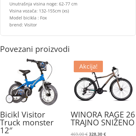
Unutrašnja visina noge: 62-77 cm
Visina vozača: 132-155cm (xs)
Model bicikla : Fox
brend: Visitor
Povezani proizvodi
Akcija!
Bicikl Visitor
WINORA RAGE 26
Truck monster
TRAJNO SNIŽENO
12″
Izvorna
Trenutna
469,00
€
328,30
€