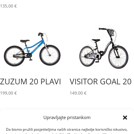
cijena
cijena
135,00
€
bila
je:
je:
328,30 €.
469,00 €.
ZUZUM 20 PLAVI
VISITOR GOAL 20
199,00
€
149,00
€
Upravljajte pristankom
Da bismo pružili posjetiteljima naših stranica najbolje korisničko iskustvo,