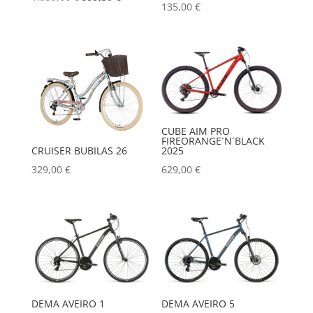
135,00
€
cijena
cijena
bila
je:
je:
999,50 €.
1.999,00 €.
CUBE AIM PRO
FIREORANGE´N´BLACK
CRUISER BUBILAS 26
2025
329,00
€
629,00
€
DEMA AVEIRO 1
DEMA AVEIRO 5