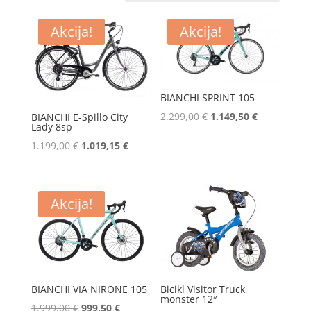
Akcija!
Akcija!
BIANCHI SPRINT 105
Izvorna
Trenutna
2.299,00
€
1.149,50
€
BIANCHI E-Spillo City
Lady 8sp
cijena
cijena
Izvorna
Trenutna
1.199,00
€
1.019,15
€
bila
je:
cijena
cijena
je:
1.149,50 €.
bila
je:
2.299,00 €.
je:
1.019,15 €.
Akcija!
1.199,00 €.
BIANCHI VIA NIRONE 105
Bicikl Visitor Truck
monster 12″
Izvorna
Trenutna
1.999,00
€
999,50
€