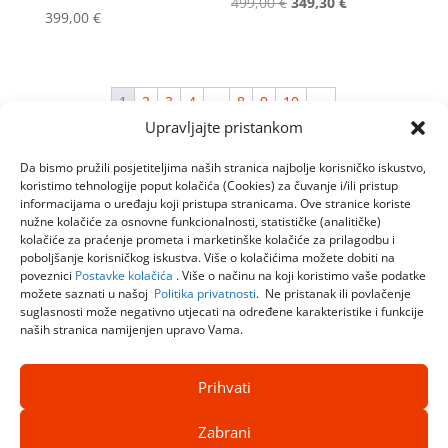
Izvorna
Trenutna
499,00
€
349,30
€
399,00
€
cijena
cijena
bila
je:
je:
349,30 €.
1
2
3
4
…
8
9
10
→
499,00 €.
Upravljajte pristankom
Da bismo pružili posjetiteljima naših stranica najbolje korisničko iskustvo,
koristimo tehnologije poput kolačića (Cookies) za čuvanje i/ili pristup
informacijama o uređaju koji pristupa stranicama. Ove stranice koriste
nužne kolačiće za osnovne funkcionalnosti, statističke (analitičke)
kolačiće za praćenje prometa i marketinške kolačiće za prilagodbu i
poboljšanje korisničkog iskustva. Više o kolačićima možete dobiti na
poveznici
Postavke kolačića
. Više o načinu na koji koristimo vaše podatke
možete saznati u našoj
Politika privatnosti
. Ne pristanak ili povlačenje
suglasnosti može negativno utjecati na određene karakteristike i funkcije
naših stranica namijenjen upravo Vama.
Prihvati
Zabrani