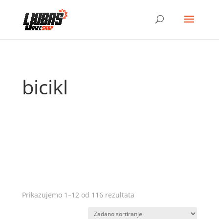
bicikl
Prikazujemo 1–12 od 116 rezultata