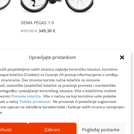
DEMA PEGAS 1.0
Izvorna
Trenutna
499,00
€
349,30
€
cijena
cijena
bila
je:
je:
349,30 €.
→
Upravljajte pristankom
499,00 €.
žili posjetiteljima naših stranica najbolje korisničko iskustvo, koristimo
poput kolačića (Cookies) za čuvanje i/ili pristup informacijama o uređaju
a stranicama. Ove stranice koriste nužne kolačiće za osnovne
sti, statističke (analitičke) kolačiće za praćenje prometa i marketinške
prilagodbu i poboljšanje korisničkog iskustva. Više o kolačićima možete
veznici
Postavke kolačića
. Više o načinu na koji koristimo vaše podatke
ati u našoj
Politika privatnosti
. Ne pristanak ili povlačenje suglasnosti
no utjecati na određene karakteristike i funkcije naših stranica namijenjen
a.
ihvati
Zabrani
Pogledaj postavke