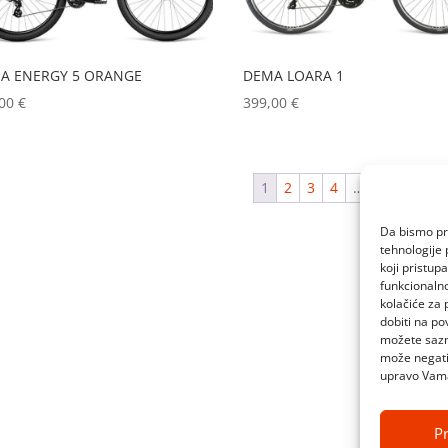
A ENERGY 5 ORANGE
DEMA LOARA 1
,00
€
399,00
€
1
2
3
4
…
8
9
10
Da bismo pru
tehnologije 
koji pristup
funkcionalno
kolačiće za 
dobiti na po
možete sazn
može negativ
upravo Vam
Pr