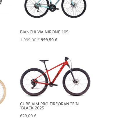
BIANCHI VIA NIRONE 105
Izvorna
Trenutna
1.999,00
€
999,50
€
cijena
cijena
.
bila
je:
je:
999,50 €.
1.999,00 €.
CUBE AIM PRO FIREORANGE´N
´BLACK 2025
629,00
€