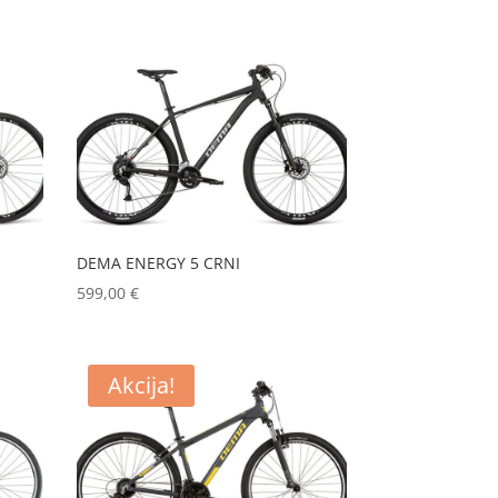
DEMA ENERGY 5 CRNI
599,00
€
Akcija!