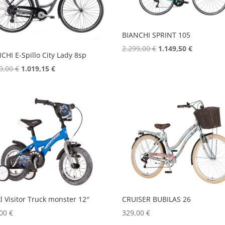
BIANCHI SPRINT 105
Izvorna
Trenutna
2.299,00
€
1.149,50
€
CHI E-Spillo City Lady 8sp
cijena
cijena
Izvorna
Trenutna
9,00
€
1.019,15
€
bila
je:
cijena
cijena
je:
1.149,50 €
bila
je:
2.299,00 €.
je:
1.019,15 €.
1.199,00 €.
kl Visitor Truck monster 12″
CRUISER BUBILAS 26
,00
€
329,00
€