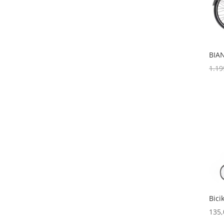
BIAN
1.19
Bici
135