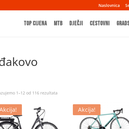
Naslovnica
Se
TOP CIJENA
MTB
Dječji
Cestovni
Grad
 đakovo
azujemo 1–12 od 116 rezultata
Akcija!
Akcija!