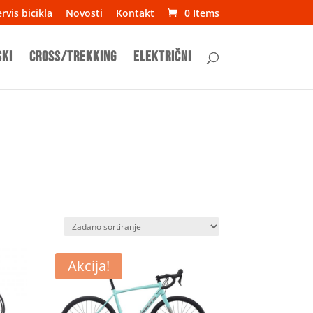
rvis bicikla
Novosti
Kontakt
0 Items
ski
Cross/Trekking
Električni
Akcija!