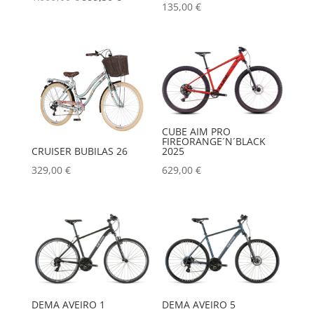
135,00
€
cijena
cijena
bila
je:
je:
999,50 €.
1.999,00 €.
CUBE AIM PRO
FIREORANGE´N´BLACK
CRUISER BUBILAS 26
2025
329,00
€
629,00
€
DEMA AVEIRO 1
DEMA AVEIRO 5