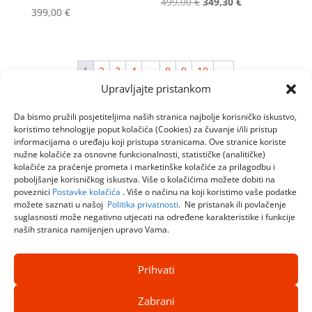
Izvorna
Trenutna
499,00
€
349,30
€
399,00
€
cijena
cijena
bila
je:
je:
349,30 €.
1
2
3
4
…
8
9
10
→
499,00 €.
Upravljajte pristankom
Da bismo pružili posjetiteljima naših stranica najbolje korisničko iskustvo,
koristimo tehnologije poput kolačića (Cookies) za čuvanje i/ili pristup
informacijama o uređaju koji pristupa stranicama. Ove stranice koriste
nužne kolačiće za osnovne funkcionalnosti, statističke (analitičke)
kolačiće za praćenje prometa i marketinške kolačiće za prilagodbu i
poboljšanje korisničkog iskustva. Više o kolačićima možete dobiti na
poveznici
Postavke kolačića
. Više o načinu na koji koristimo vaše podatke
možete saznati u našoj
Politika privatnosti
. Ne pristanak ili povlačenje
suglasnosti može negativno utjecati na određene karakteristike i funkcije
naših stranica namijenjen upravo Vama.
Prihvati
Zabrani