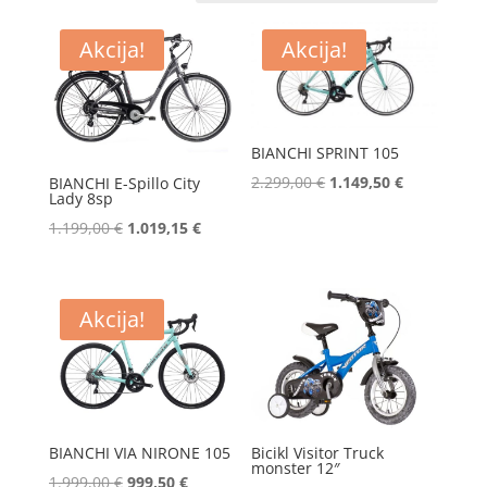
Akcija!
Akcija!
BIANCHI SPRINT 105
Izvorna
Trenutna
2.299,00
€
1.149,50
€
BIANCHI E-Spillo City
Lady 8sp
cijena
cijena
Izvorna
Trenutna
1.199,00
€
1.019,15
€
bila
je:
cijena
cijena
je:
1.149,50 €.
bila
je:
2.299,00 €.
je:
1.019,15 €.
Akcija!
1.199,00 €.
BIANCHI VIA NIRONE 105
Bicikl Visitor Truck
monster 12″
Izvorna
Trenutna
1.999,00
€
999,50
€