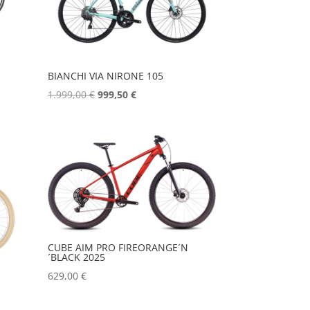
BIANCHI VIA NIRONE 105
Izvorna
Trenutna
1.999,00
€
999,50
€
cijena
cijena
.
bila
je:
je:
999,50 €.
1.999,00 €.
CUBE AIM PRO FIREORANGE´N
´BLACK 2025
629,00
€