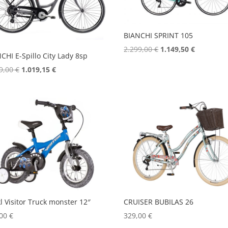
BIANCHI SPRINT 105
Izvorna
Trenutna
2.299,00
€
1.149,50
€
CHI E-Spillo City Lady 8sp
cijena
cijena
Izvorna
Trenutna
9,00
€
1.019,15
€
bila
je:
cijena
cijena
je:
1.149,50 €
bila
je:
2.299,00 €.
je:
1.019,15 €.
1.199,00 €.
kl Visitor Truck monster 12″
CRUISER BUBILAS 26
,00
€
329,00
€