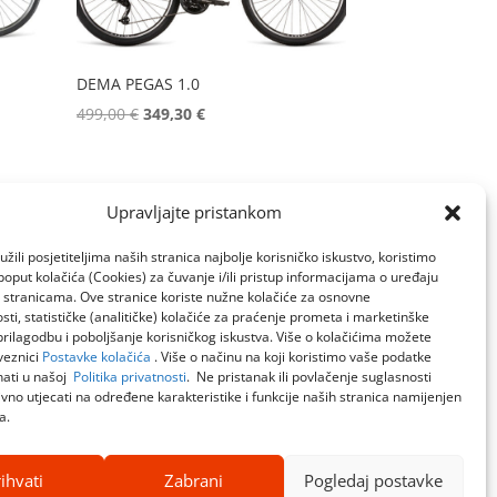
DEMA PEGAS 1.0
Izvorna
Trenutna
499,00
€
349,30
€
cijena
cijena
bila
je:
je:
349,30 €.
→
Upravljajte pristankom
499,00 €.
žili posjetiteljima naših stranica najbolje korisničko iskustvo, koristimo
poput kolačića (Cookies) za čuvanje i/ili pristup informacijama o uređaju
a stranicama. Ove stranice koriste nužne kolačiće za osnovne
sti, statističke (analitičke) kolačiće za praćenje prometa i marketinške
prilagodbu i poboljšanje korisničkog iskustva. Više o kolačićima možete
veznici
Postavke kolačića
. Više o načinu na koji koristimo vaše podatke
ati u našoj
Politika privatnosti
. Ne pristanak ili povlačenje suglasnosti
no utjecati na određene karakteristike i funkcije naših stranica namijenjen
a.
ihvati
Zabrani
Pogledaj postavke