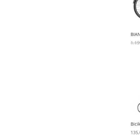
BIAN
1.19
Bici
135