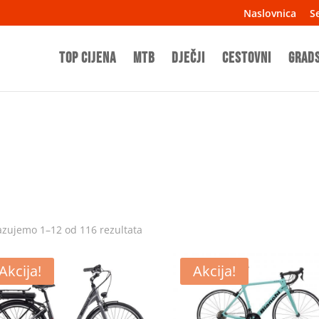
Naslovnica
Se
TOP CIJENA
MTB
Dječji
Cestovni
Grad
o
azujemo 1–12 od 116 rezultata
Akcija!
Akcija!