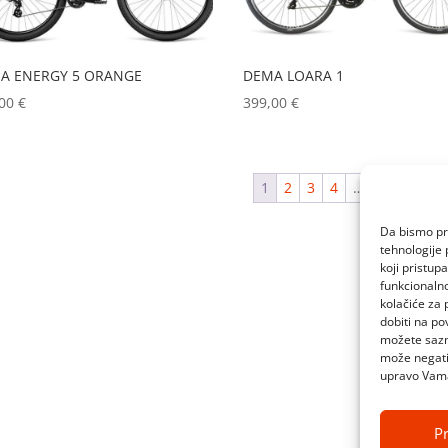
A ENERGY 5 ORANGE
DEMA LOARA 1
,00
€
399,00
€
1
2
3
4
…
8
9
10
Da bismo pru
tehnologije 
koji pristup
funkcionalno
kolačiće za 
dobiti na po
možete sazn
može negativ
upravo Vam
Pr