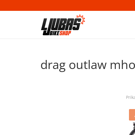
drag outlaw mh
Prik