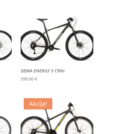
DEMA ENERGY 5 CRNI
599,00
€
Akcija!