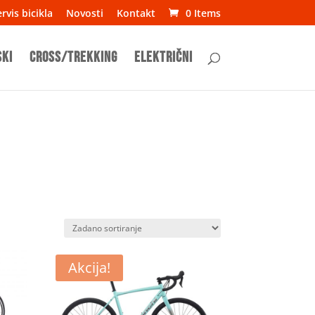
rvis bicikla
Novosti
Kontakt
0 Items
ski
Cross/Trekking
Električni
Akcija!