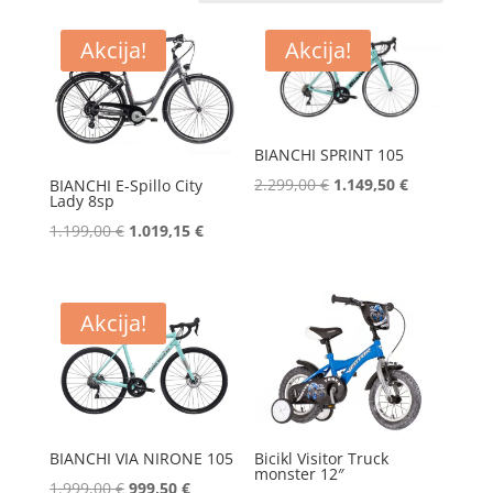
Akcija!
Akcija!
BIANCHI SPRINT 105
Izvorna
Trenutna
2.299,00
€
1.149,50
€
BIANCHI E-Spillo City
Lady 8sp
cijena
cijena
Izvorna
Trenutna
1.199,00
€
1.019,15
€
bila
je:
cijena
cijena
je:
1.149,50 €.
bila
je:
2.299,00 €.
je:
1.019,15 €.
Akcija!
1.199,00 €.
BIANCHI VIA NIRONE 105
Bicikl Visitor Truck
monster 12″
Izvorna
Trenutna
1.999,00
€
999,50
€