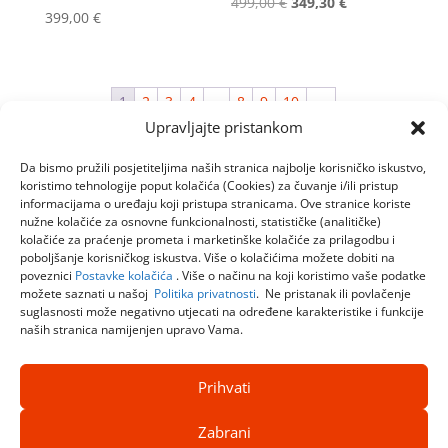
Izvorna
Trenutna
499,00
€
349,30
€
399,00
€
cijena
cijena
bila
je:
je:
349,30 €.
1
2
3
4
…
8
9
10
→
499,00 €.
Upravljajte pristankom
Da bismo pružili posjetiteljima naših stranica najbolje korisničko iskustvo,
koristimo tehnologije poput kolačića (Cookies) za čuvanje i/ili pristup
informacijama o uređaju koji pristupa stranicama. Ove stranice koriste
nužne kolačiće za osnovne funkcionalnosti, statističke (analitičke)
kolačiće za praćenje prometa i marketinške kolačiće za prilagodbu i
poboljšanje korisničkog iskustva. Više o kolačićima možete dobiti na
poveznici
Postavke kolačića
. Više o načinu na koji koristimo vaše podatke
možete saznati u našoj
Politika privatnosti
. Ne pristanak ili povlačenje
suglasnosti može negativno utjecati na određene karakteristike i funkcije
naših stranica namijenjen upravo Vama.
Prihvati
Zabrani