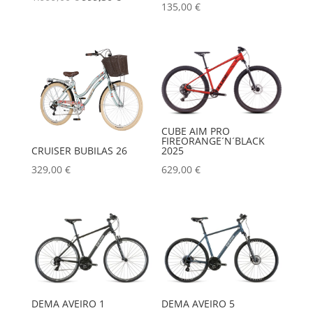
135,00
€
cijena
cijena
bila
je:
je:
999,50 €.
1.999,00 €.
CUBE AIM PRO
FIREORANGE´N´BLACK
CRUISER BUBILAS 26
2025
329,00
€
629,00
€
DEMA AVEIRO 1
DEMA AVEIRO 5