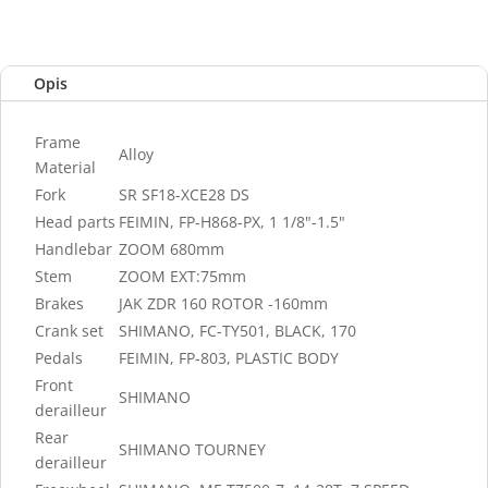
Opis
Frame
Alloy
Material
Fork
SR SF18-XCE28 DS
Head parts
FEIMIN, FP-H868-PX, 1 1/8"-1.5"
Handlebar
ZOOM 680mm
Stem
ZOOM EXT:75mm
Brakes
JAK ZDR 160 ROTOR -160mm
Crank set
SHIMANO, FC-TY501, BLACK, 170
Pedals
FEIMIN, FP-803, PLASTIC BODY
Front
SHIMANO
derailleur
Rear
SHIMANO TOURNEY
derailleur