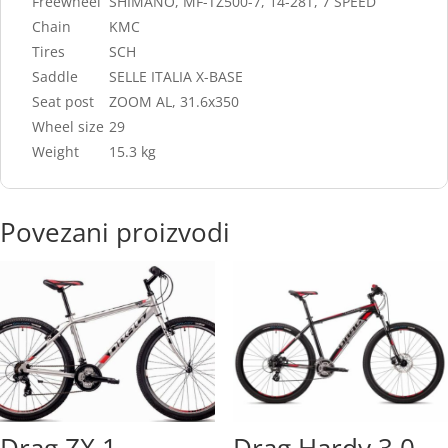
Freewheel
SHIMANO, MF-TZ500-7, 14-28T, 7 SPEED
Chain
KMC
Tires
SCH
Saddle
SELLE ITALIA X-BASE
Seat post
ZOOM AL, 31.6x350
Wheel size
29
Weight
15.3 kg
Povezani proizvodi