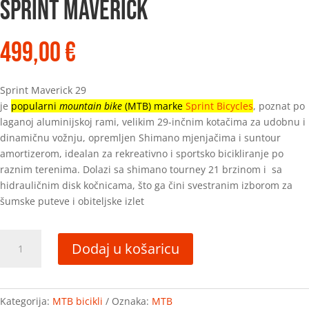
SPRINT MAVERICK
499,00
€
Sprint Maverick 29
je
popularni
mountain bike
(MTB) marke
Sprint Bicycles
, poznat po
laganoj aluminijskoj rami, velikim 29-inčnim kotačima za udobnu i
dinamičnu vožnju, opremljen Shimano mjenjačima i suntour
amortizerom, idealan za rekreativno i sportsko bicikliranje po
raznim terenima. Dolazi sa shimano tourney 21 brzinom i sa
hidrauličnim disk kočnicama, što ga čini svestranim izborom za
šumske puteve i obiteljske izlet
SPRINT
Dodaj u košaricu
MAVERICK
količina
Kategorija:
MTB bicikli
Oznaka:
MTB